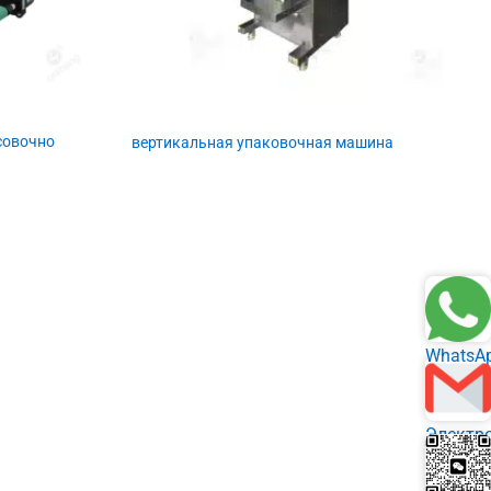
совочно
вертикальная упаковочная машина
WhatsA
Электр
почта