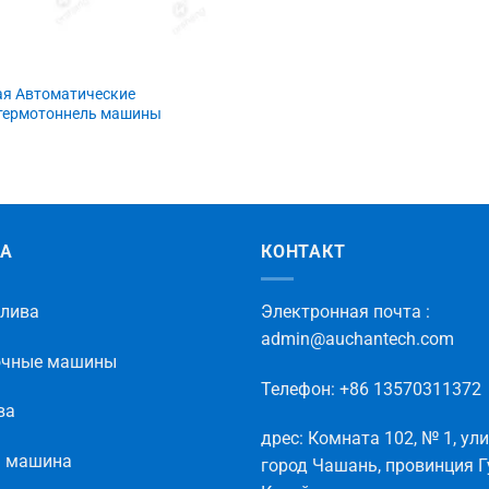
ая Автоматические
термотоннель машины
КА
КОНТАКТ
лива
Электронная
почта
:
admin@auchantech.com
очные машины
Телефон
: +86 13570311372
ва
дрес
:
Комната
102
,
№
1
,
ул
я машина
город
Чашань
,
провинция
Г