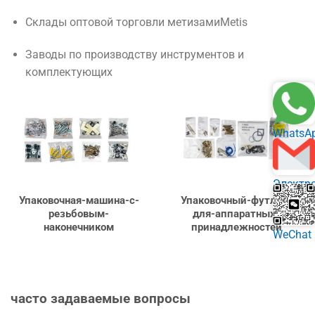
Склады оптовой торговли метизами
Metis
Заводы по производству инструментов и
комплектующих
WhatsA
Электр
Упаковочная-машина-с-
Упаковочный-футляр-
почта
резьбовым-
для-аппаратных-
наконечником
принадлежностей
WeChat
часто
задаваемые вопросы