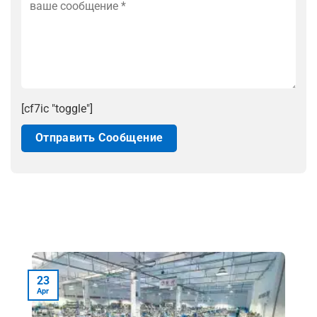
[cf7ic "toggle"]
23
Apr
A