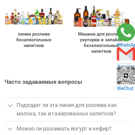
линии розлива
Машина для розлива,
безалкогольных
укупорки и запайки
WhatsA
напитков
безалкогольных
напитков
Электр
почта
Часто задаваемые вопросы
WeChat
Подходит ли эта линия для розлива как
молока, так и газированных напитков?
Можно ли разливать йогурт и кефир?