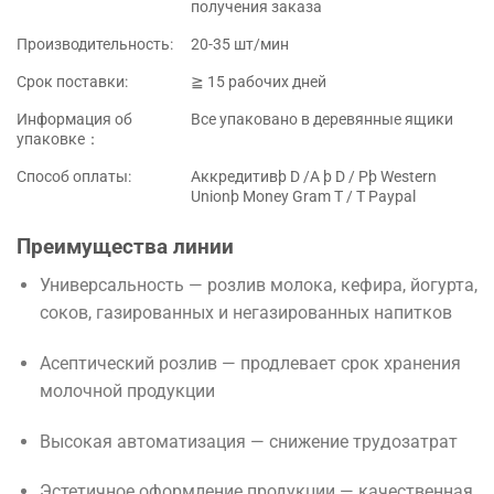
получения заказа
Производительность:
20-35 шт/мин
Срок поставки:
≧ 15 рабочих дней
Информация об
Все упаковано в деревянные ящики
упаковке：
Способ оплаты:
Аккредитивþ D /A þ D / Pþ Western
Unionþ Money Gram T / T Paypal
Преимущества линии
Универсальность — розлив молока, кефира, йогурта,
соков, газированных и негазированных напитков
Асептический розлив — продлевает срок хранения
молочной продукции
Высокая автоматизация — снижение трудозатрат
Эстетичное оформление продукции — качественная