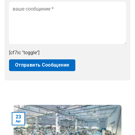
[cf7ic "toggle"]
23
Apr
A