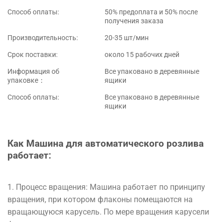
Способ оплаты:
50% предоплата и 50% после
получения заказа
Производительность:
20-35 шт/мин
Срок поставки:
около 15 рабочих дней
Информация об
Все упаковано в деревянные
упаковке：
ящики
Способ оплаты:
Все упаковано в деревянные
ящики
Как
Машина для автоматического розлива
работает
:
1
.
Процесс
вращения
:
Машина
работает
по
принципу
вращения
,
при
котором
флаконы
помещаются
на
вращающуюся
карусель
.
По
мере
вращения
карусели