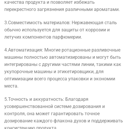
качества
продукта
и
позволяет
избежать
перекрестного
загрязнения
различными
ароматами
.
3
.
Совместимость
материалов
:
Нержавеющая
сталь
обычно
используется
для
защиты от
коррозии
и
летучих
компонентов
парфюмерии
.
4
.
Автоматизация
:
Многие
ротационные
разливочные
машины
полностью
автоматизированы
и
могут
быть
интегрированы
с
другими
частями
линии
,
такими
как
укупорочные
машины
и
этикетировщики
,
для
оптимизации
всего
процесса
упаковки
и
экономии
места
.
5
.
Точность
и
аккуратность
:
Благодаря
усовершенствованной
системе
дозирования
и
контроля
,
она
может
гарантировать
точное
дозирование
каждого
флакона
духов
и
поддерживать
консистенцию
продукта
.