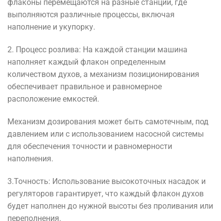
флаконы
перемещаются
на
разные
станции
,
где
выполняются
различные
процессы
,
включая
наполнение
и
укупорку
.
2
.
Процесс
розлива
:
На
каждой
станции
машина
наполняет
каждый
флакон
определенным
количеством
духов
,
а
механизм
позиционирования
обеспечивает
правильное
и
равномерное
расположение
емкостей
.
Механизм
дозирования
может
быть
самотечным
,
под
давлением
или
с
использованием
насосной
системы
для
обеспечения
точности
и
равномерности
наполнения
.
3
.
Точность
:
Использование
высокоточных
насадок
и
регуляторов
гарантирует
,
что
каждый
флакон
духов
будет
наполнен
до
нужной
высоты
без
проливания
или
переполнения
.