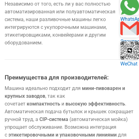
Независимо
от того, есть ли у
вас
полностью
автоматизированная
или
полуавтоматическая
WhatsA
система
,
наши
разливочные
машины
легко
интегрируются
с
укупорочными
машинами
,
этикетировщиками
,
конвейерами
и
другим
Электр
оборудованием
.
почта
WeChat
Преимущества для производителей:
Машина идеально подходит для
мини-пивоварен и
крупных заводов
, так как
сочетает
компактность
и
высокую эффективность
.
Автоматическая подача бутылок и крышек сокращает
ручной труд, а
CIP-система
(автоматическая мойка)
упрощает обслуживание. Возможна интеграция
с
этикетировочными и упаковочными линиями
для