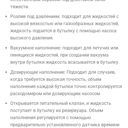
тяжести
.
Розлив
под
давлением
:
подходит
для
жидкостей с
высокой
вязкостью
или
газообразных
жидкостей
,
жидкость
подается
в
бутылку
с
помощью
насоса
высокого
давления
.
Вакуумное
наполнение
:
подходит
для
летучих
или
пенящихся
жидкостей
,
при
создании
вакуума
внутри
бутылки
жидкость
всасывается
в
бутылку
.
Дозирующее
наполнение
:
Подходит
для
случаев
,
когда
требуется
высокая
точность
,
объем
наполнения
каждой
бутылки
точно
контролируется
расходомером
или
дозирующим
насосом
.
Открывается
питательный
клапан
,
и
жидкость
поступает
в
бутылку
из
резервуара
.
Объем
наполнения
регулируется
с
помощью
предварительно
установленного
датчика
времени