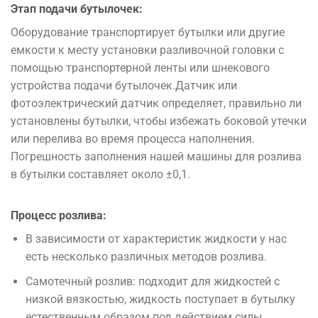
Этап
подачи
бутылочек
:
Оборудование
транспортирует
бутылки
или
другие
емкости
к
месту
установки
разливочной
головки
с
помощью
транспортерной
ленты
или
шнекового
устройства
подачи
бутылочек
.
Датчик
или
фотоэлектрический
датчик
определяет
,
правильно
ли
установлены
бутылки
,
чтобы
избежать
боковой
утечки
или
перелива
во
время
процесса
наполнения
.
Погрешность
заполнения
нашей
машины
для розлива
в
бутылки
составляет
около
±
0,1
.
Процесс
розлива
:
В
зависимости
от
характеристик
жидкости
у
нас
есть
несколько
различных
методов
розлива.
Самотечный
розлив
:
подходит
для
жидкостей с
низкой
вязкостью
,
жидкость
поступает
в
бутылку
естественным
образом под действием силы